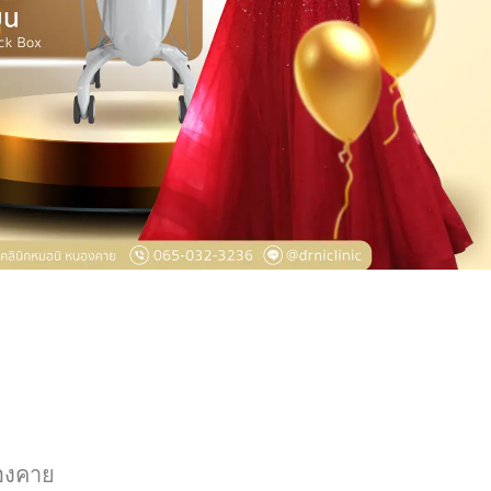
องคาย